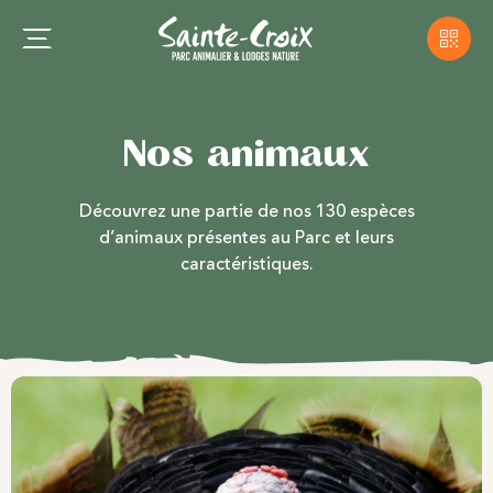
Nos animaux
Découvrez une partie de nos 130 espèces
d’animaux présentes au Parc et leurs
caractéristiques.
Semaine de l'ours
Venez découvrir
Anita, Alexandra, Chance et
Thomas
faisant leurs premiers pas sur leur
nouveau territoire !