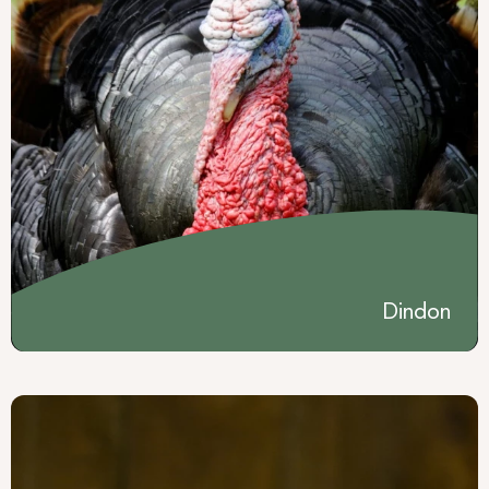
Rencontrez l’association
Pays de l’Ours –
Adet
, échangez autour de la protection de
l’ours brun et participez à notre grande
campagne de dons
« Les Gardiens de
l’Ours »
.
Je protège l'ours brun
Dindon