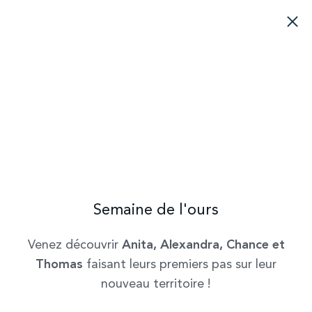
Nos animaux
Découvrez une partie de nos 130 espèces
d’animaux présentes au Parc et leurs
caractéristiques.
Semaine de l'ours
Venez découvrir
Anita, Alexandra, Chance et
Thomas
faisant leurs premiers pas sur leur
nouveau territoire !