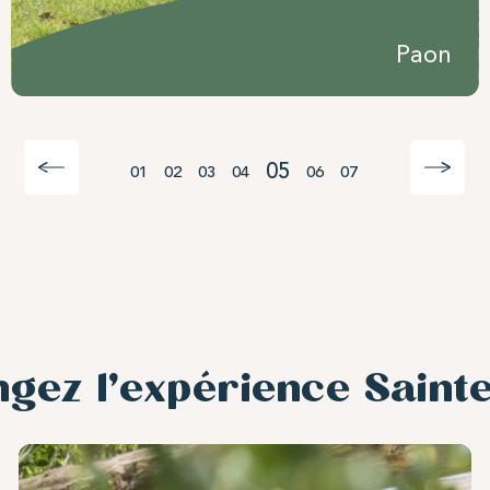
Paon
05
01
02
03
04
06
07
ngez l’expérience Sainte