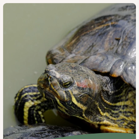
t leurs
autour
nde