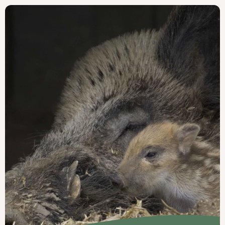
Venez
Renco
de