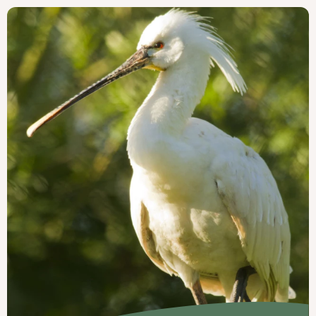
 découvrir
Anita, Alexandra, Chance et Thomas
faisan
premiers pas sur leur nouveau territoire !
ntrez l’association
Pays de l’Ours – Adet
, échangez 
 la protection de l’ours brun et participez à notre gra
campagne de dons
« Les Gardiens de l’Ours »
.
Je protège l'ours brun