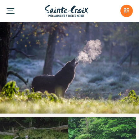
Semaine de l'ours
Venez découvrir
Anita, Alexandra, Chance et
Thomas
faisant leurs premiers pas sur leur
nouveau territoire !