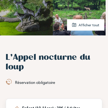
Rencontrez l’association
Pays de l’Ours –
Adet
, échangez autour de la protection de
l’ours brun et participez à notre grande
campagne de dons
« Les Gardiens de
Afficher tout
l’Ours »
.
Je protège l'ours brun
L’Appel nocturne du
loup
Réservation obligatoire