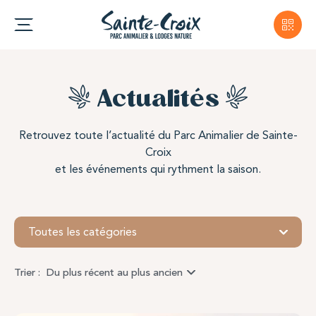
Actualités
Retrouvez toute l’actualité du Parc Animalier de Sainte-
Croix
et les événements qui rythment la saison.
Semaine de l'ours
Toutes les catégories
Venez découvrir
Anita, Alexandra, Chance et
Trier :
Du plus récent au plus ancien
Thomas
faisant leurs premiers pas sur leur
nouveau territoire !