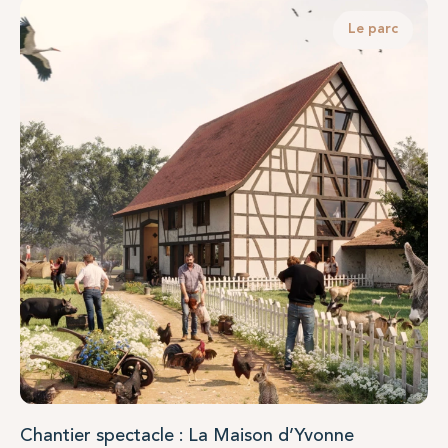
Rencontrez l’association
Pays de l’Ours – Adet
,
Le parc
échangez autour de la protection de l’ours brun
et participez à notre grande campagne de dons
«
Les Gardiens de l’Ours »
.
Je protège l'ours brun
Chantier spectacle : La Maison d’Yvonne