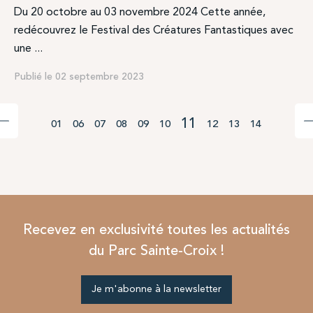
Du 20 octobre au 03 novembre 2024 Cette année,
redécouvrez le Festival des Créatures Fantastiques avec
une ...
Publié le 02 septembre 2023
11
01
06
07
08
09
10
12
13
14
Recevez en exclusivité toutes les actualités
du Parc Sainte-Croix !
Je m'abonne à la newsletter