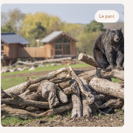
autour
Le parc
nde