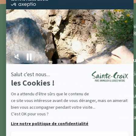
Parc Ani
57810 R
Groupes et séminaires
Ressou
Séminaires
Questi
Groupe adultes et enfants
Plan d
Groupes scolaires
Brochu
Comité d’entreprise (CSE)
Actual
Mécénat d’entreprise
Nos pa