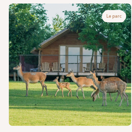
Renco
Le parc
de