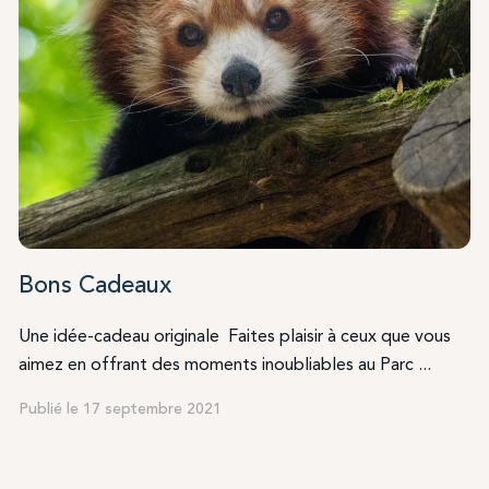
Bons Cadeaux
Une idée-cadeau originale Faites plaisir à ceux que vous
aimez en offrant des moments inoubliables au Parc ...
Semaine de l'ours
Publié le 17 septembre 2021
 découvrir
Anita, Alexandra, Chance et Thomas
faisan
premiers pas sur leur nouveau territoire !