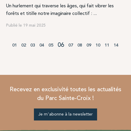
Un hurlement qui traverse les âges, qui fait vibrer les
forêts et titille notre imaginaire collectif : ...
Publié le 19 mai 2025
06
01
02
03
04
05
07
08
09
10
11
14
Recevez en exclusivité toutes les actualités
du Parc Sainte-Croix !
Je m'abonne à la newsletter