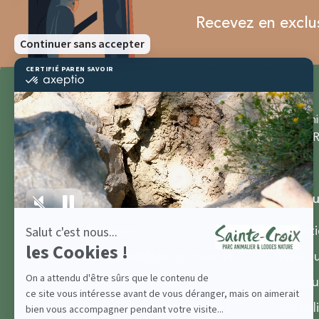
Recevez en exclusi
Parc Ani
57810 R
Groupes et séminaires
Ressou
Séminaires
Questi
Groupe adultes et enfants
Plan d
Groupes scolaires
Brochu
Comité d’entreprise (CSE)
Actual