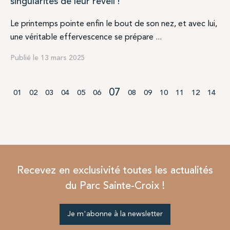
singularités de leur réveil !
Le printemps pointe enfin le bout de son nez, et avec lui,
une véritable effervescence se prépare ...
Publié le 13 mars 2025
07
01
02
03
04
05
06
08
09
10
11
12
14
Recevez en exclusivité toutes les actualités
du Parc Sainte-Croix !
Je m'abonne à la newsletter