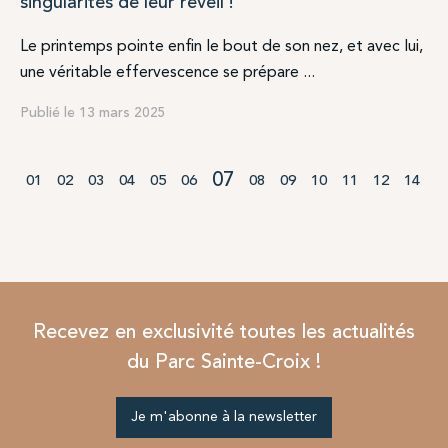
singularités de leur réveil !
Le printemps pointe enfin le bout de son nez, et avec lui,
une véritable effervescence se prépare ...
Publié le 13 mars 2025
07
01
02
03
04
05
06
08
09
10
11
12
14
Recevez en exclusivité toutes les actualités
du Parc Sainte-Croix !
Je m'abonne à la newsletter