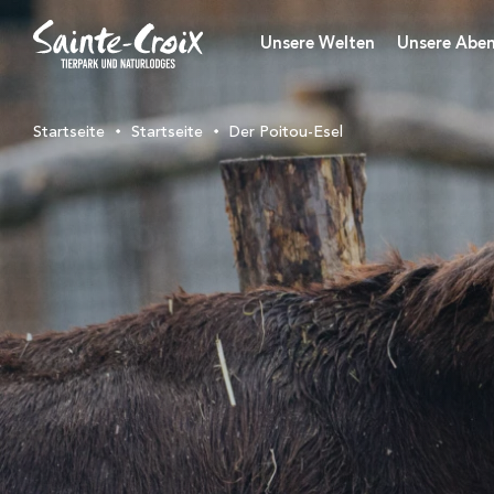
Unsere Welten
Unsere Aben
Startseite
Startseite
Der Poitou-Esel