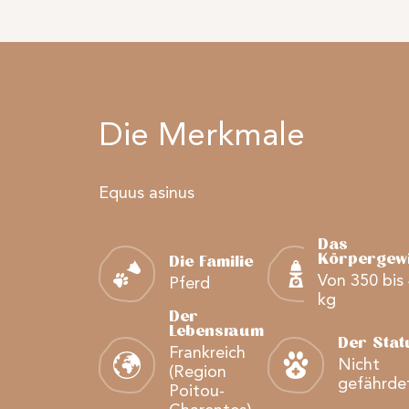
Die Merkmale
Equus asinus
Das
Körpergewi
Die Familie
Von 350 bis
Pferd
kg
Der
Lebensraum
Der Stat
Frankreich
Nicht
(Region
gefährde
Poitou-