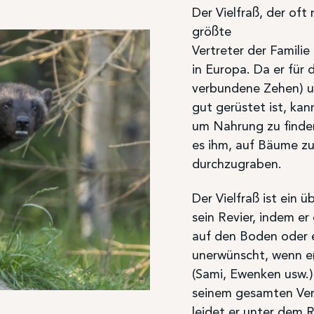
Der Vielfraß, der oft
größte
Vertreter der Familie
in Europa. Da er für
verbundene Zehen) un
gut gerüstet ist, ka
um Nahrung zu finden
es ihm, auf Bäume zu
durchzugraben.
Der Vielfraß ist ein 
sein Revier, indem e
auf den Boden oder e
unerwünscht, wenn er 
(Sami, Ewenken usw.),
seinem gesamten Ver
leidet er unter dem 