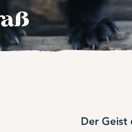
raß
Der Geist