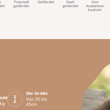
t
Potentiell
Gefährdet
Stark
Vom
det
gefährdet
gefährdet
Aussterben
bedroht
Die Größe
cht
Von 35 bis
8kg
45cm