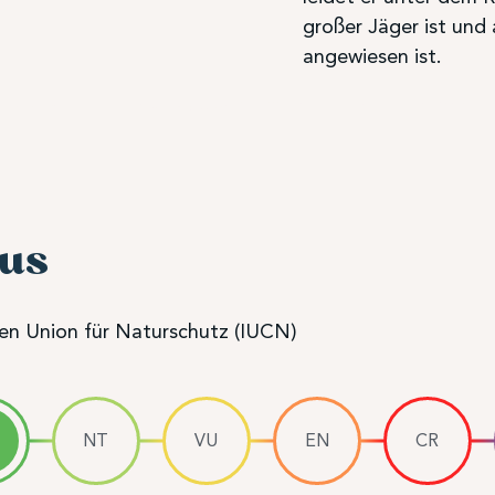
großer Jäger ist und
angewiesen ist.
tus
len Union für Naturschutz (IUCN)
NT
VU
EN
CR