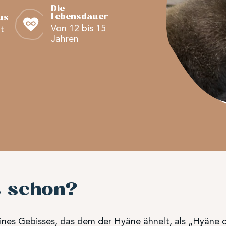
Die
Lebensdauer
us
Von 12 bis 15
t
Jahren
s schon?
eines Gebisses, das dem der Hyäne ähnelt, als „Hyäne