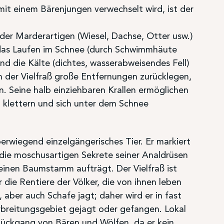
 mit einem Bärenjungen verwechselt wird, ist der
 der Marderartigen (Wiesel, Dachse, Otter usw.)
 das Laufen im Schnee (durch Schwimmhäute
d die Kälte (dichtes, wasserabweisendes Fell)
nn der Vielfraß große Entfernungen zurücklegen,
. Seine halb einziehbaren Krallen ermöglichen
 klettern und sich unter dem Schnee
überwiegend einzelgängerisches Tier. Er markiert
r die moschusartigen Sekrete seiner Analdrüsen
inen Baumstamm aufträgt. Der Vielfraß ist
die Rentiere der Völker, die von ihnen leben
 aber auch Schafe jagt; daher wird er in fast
breitungsgebiet gejagt oder gefangen. Lokal
Rückgang von Bären und Wölfen, da er kein