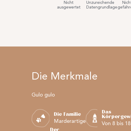
Nicht
Unzureichende
Nich
ausgewertet
Datengrundlage
gefähr
Die Merkmale
Gulo gulo
Das
Die Familie
Körpergewi
Marderartige
Von 8 bis 1
Der