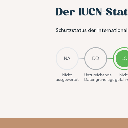
Der IUCN-Sta
Schutzstatus der Internationa
NA
DD
LC
Nicht
Unzureichende
Nich
ausgewertet
Datengrundlage
gefähr