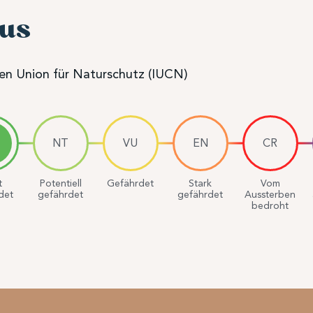
tus
len Union für Naturschutz (IUCN)
NT
VU
EN
CR
t
Potentiell
Gefährdet
Stark
Vom
det
gefährdet
gefährdet
Aussterben
bedroht