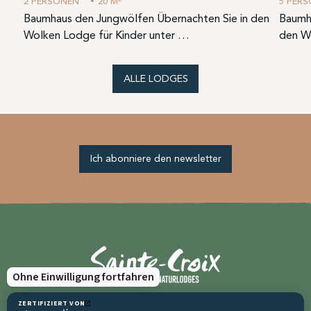
2 PERSONEN
20 M
5 PER
in
Baumhaus den Jungwölfen Übernachten Sie in den
Baumha
Wolken Lodge für Kinder unter …
den W
ALLE LODGES
Ich abonniere den newsletter