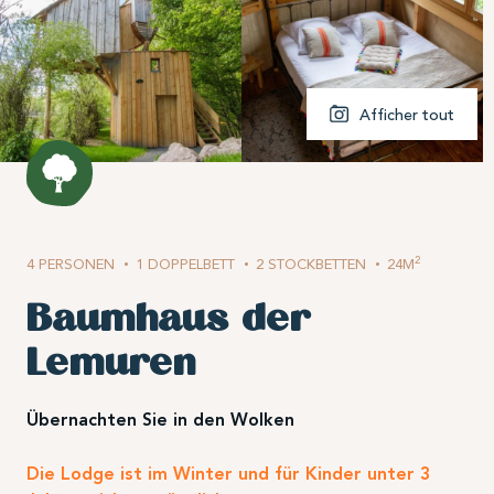
Afficher tout
2
4 PERSONEN
1 DOPPELBETT
2 STOCKBETTEN
24M
Baumhaus der
Lemuren
Übernachten Sie in den Wolken
Die Lodge ist im Winter und für Kinder unter 3