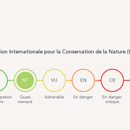
ion Internationale pour la Conservation de la Nature 
NT
VU
EN
CR
pation
Quasi
Vulnérable
En danger
En danger
re
menacé
critique