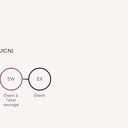
(UICN)
EW
EX
Éteint à
Éteint
l’état
sauvage