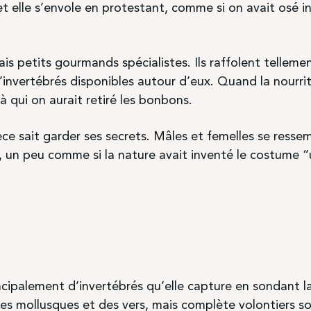
t elle s’envole en protestant, comme si on avait osé i
ais petits gourmands spécialistes. Ils raffolent telleme
invertébrés disponibles autour d’eux. Quand la nourrit
qui on aurait retiré les bonbons.
ce sait garder ses secrets. Mâles et femelles se resse
u, un peu comme si la nature avait inventé le costume “
ncipalement d’invertébrés qu’elle capture en sondant la
es mollusques et des vers, mais complète volontiers s