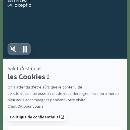
Partagez avec
#parcsaintecroix