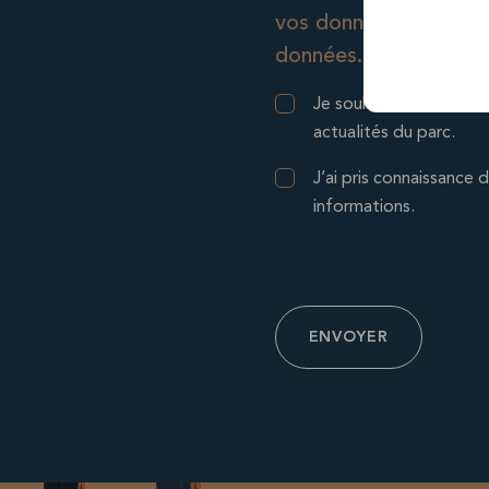
vos données personnel
données.
Consent
Je souhaite m’abonner à
actualités du parc.
Consent
J’ai pris connaissance 
informations.
ENVOYER