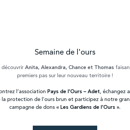
 réservation
Semaine de l'ours
 découvrir
Anita, Alexandra, Chance et Thomas
faisan
premiers pas sur leur nouveau territoire !
ntrez l’association
Pays de l’Ours – Adet
, échangez 
 la protection de l’ours brun et participez à notre gra
IÈCE-JOINTE (OPTIONNEL)
campagne de dons
« Les Gardiens de l’Ours »
.
ulaire, vous acceptez que le Parc de Sainte croix 