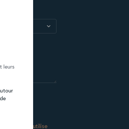
t leurs
autour
nde
mémorise et utilise