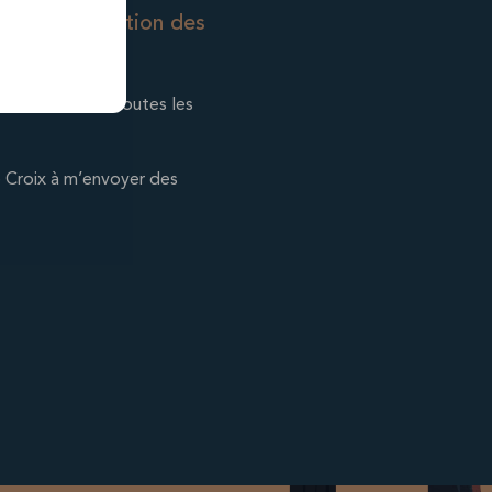
que de protection des
 en exclusivité toutes les
te Croix à m’envoyer des