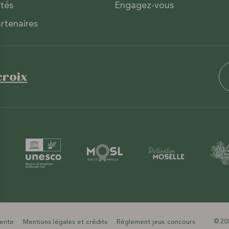
ités
Engagez-vous
rtenaires
croix
vente
Mentions légales et crédits
Règlement jeux concours
© 202