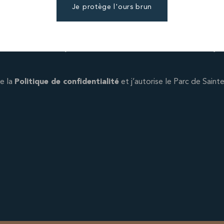
Je protège l'ours brun
les dans les conditions décrites dans notre politi
 la newsletter et j’autorise le Parc de Sainte Croix à m’envoyer
de la
Politique de confidentialité
et j’autorise le Parc de Sain