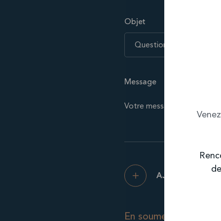
Objet
Question concernant une
Message
Venez
Renco
de
AJOUTER UNE P
En soumettant ce form