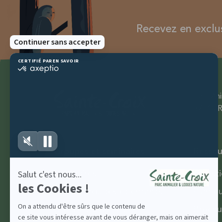
Recevez en exclusi
Parc Ani
57810 R
Groupes et séminaires
Ressou
Séminaires
Questi
Groupe adultes et enfants
Plan d
Groupes scolaires
Brochu