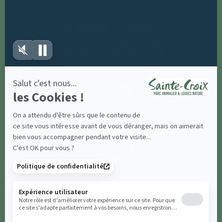
Partagez avec
#parcsaintecroix