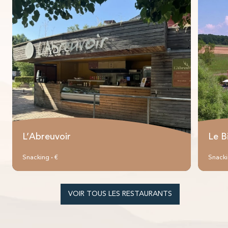
L’Abreuvoir
Le B
Snacking
€
Snack
•
VOIR TOUS LES RESTAURANTS