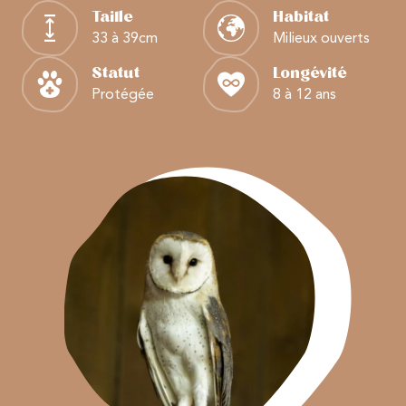
Taille
Habitat
33 à 39cm
Milieux ouverts
Statut
Longévité
Protégée
8 à 12 ans