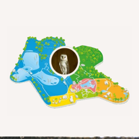
Rencontrez l’association
Pays de l’Ours –
Adet
, échangez autour de la protection de
l’ours brun et participez à notre grande
campagne de dons
« Les Gardiens de
l’Ours »
.
Je protège l'ours brun