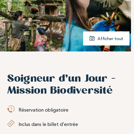
Rencontrez l’association
Pays de l’Ours –
Adet
, échangez autour de la protection de
l’ours brun et participez à notre grande
campagne de dons
« Les Gardiens de
l’Ours »
.
Afficher tout
Je protège l'ours brun
Soigneur d’un Jour –
Mission Biodiversité
Réservation obligatoire
Inclus dans le billet d’entrée