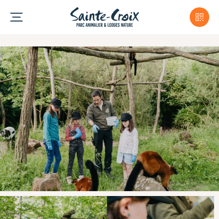
Semaine de l'ours
Venez découvrir
Anita, Alexandra, Chance et
Thomas
faisant leurs premiers pas sur leur
nouveau territoire !