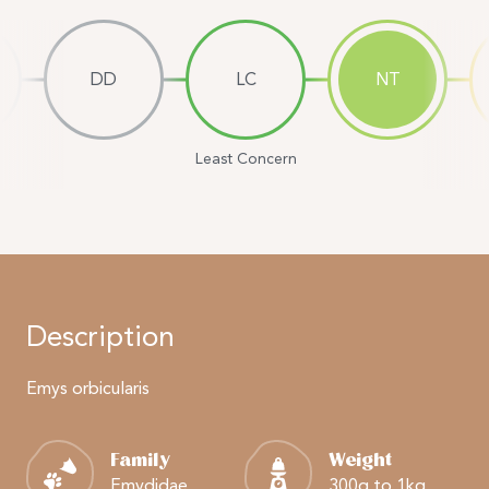
DD
LC
NT
Least Concern
Description
Emys orbicularis
Family
Weight
Emydidae
300g to 1kg