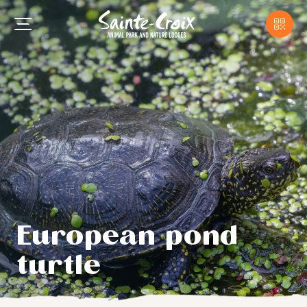
European pond
turtle