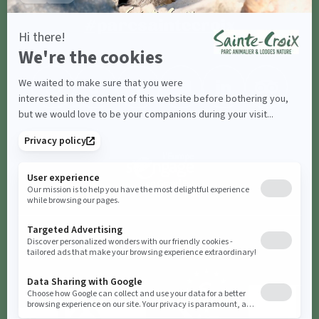
#parcsaintecroix