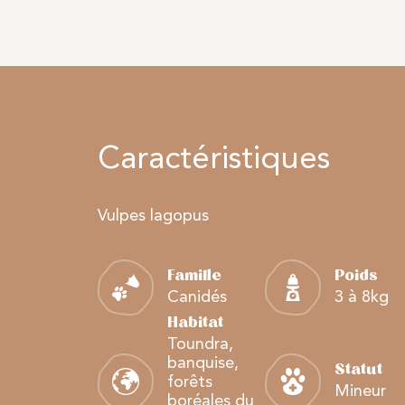
Caractéristiques
Vulpes lagopus
Famille
Poids
Canidés
3 à 8kg
Habitat
Toundra,
banquise,
Statut
forêts
Mineur
boréales du