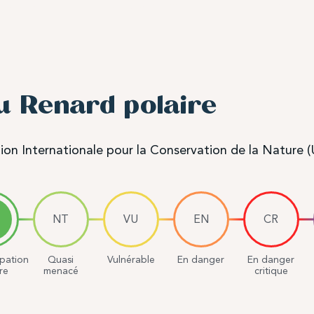
u Renard polaire
ion Internationale pour la Conservation de la Nature 
NT
VU
EN
CR
pation
Quasi
Vulnérable
En danger
En danger
re
menacé
critique