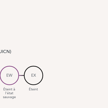
(UICN)
EW
EX
Éteint à
Éteint
l’état
sauvage