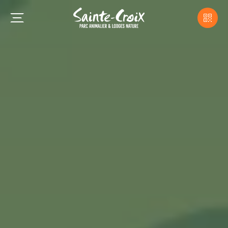
Semaine de l'ours
Venez découvrir
Anita, Alexandra, Chance et
Thomas
faisant leurs premiers pas sur leur
nouveau territoire !