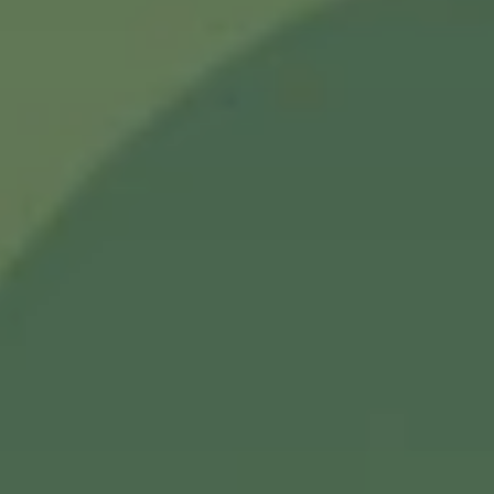
Rencontrez l’association
Pays de l’Ours –
Adet
, échangez autour de la protection de
l’ours brun et participez à notre grande
campagne de dons
« Les Gardiens de
l’Ours »
.
Je protège l'ours brun