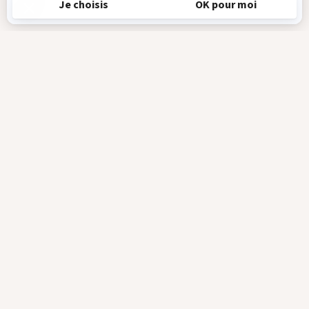
Recevez en exclusivité toutes les actualités
du Parc Sainte-Croix !
Je m'abonne à la newsletter
Parc Animalier de Sainte-Croix
57810 Rhodes - France