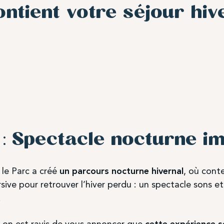
ntient votre séjour hiv
:
Spectacle nocturne i
 le Parc a créé
un parcours nocturne hivernal
, où conte
ve pour retrouver l’hiver perdu : un spectacle sons et 
.
on est ravis de vous annoncer que
cette expérience s