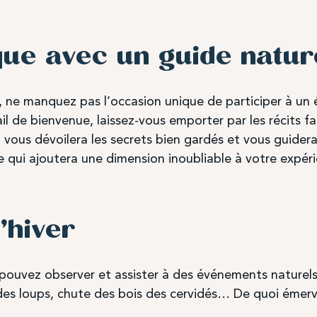
ue avec un guide natur
r, ne manquez pas l’occasion unique de participer à un 
l de bienvenue, laissez-vous emporter par les récits fas
vous dévoilera les secrets bien gardés et vous guidera
 qui ajoutera une dimension inoubliable à votre expéri
’hiver
 pouvez observer et assister à des événements naturel
Semaine de l'ours
es loups, chute des bois des cervidés… De quoi émervei