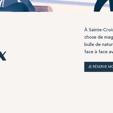
À Sainte-Croi
chose de mag
bulle de natu
x
face à face a
JE RÉSERVE M