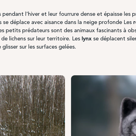
 découvrir
Anita, Alexandra, Chance et Thomas
faisan
premiers pas sur leur nouveau territoire !
 pendant l’hiver et leur fourrure dense et épaisse les 
es se déplace avec aisance dans la neige profonde Les
r
ntrez l’association
Pays de l’Ours – Adet
, échangez 
es petits prédateurs sont des animaux fascinants à obs
 la protection de l’ours brun et participez à notre gra
de lichens sur leur territoire. Les
lynx
se déplacent sile
campagne de dons
« Les Gardiens de l’Ours »
.
glisser sur les surfaces gelées.
Je protège l'ours brun