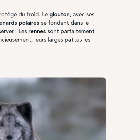
t leurs
protège du froid. Le
glouton
, avec ses
enards polaires
se fondent dans le
autour
erver ! Les
rennes
sont parfaitement
nde
ncieusement, leurs larges pattes les