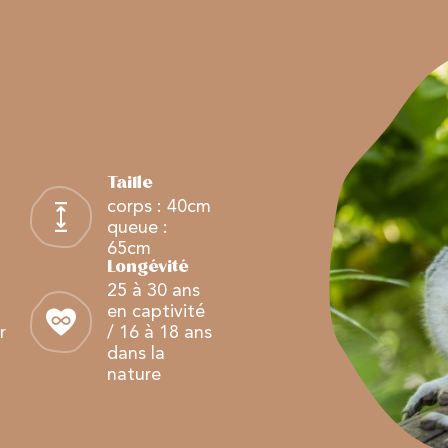
Taille
corps : 40cm
queue :
65cm
Longévité
25 à 30 ans
en captivité
r
/ 16 à 18 ans
dans la
nature