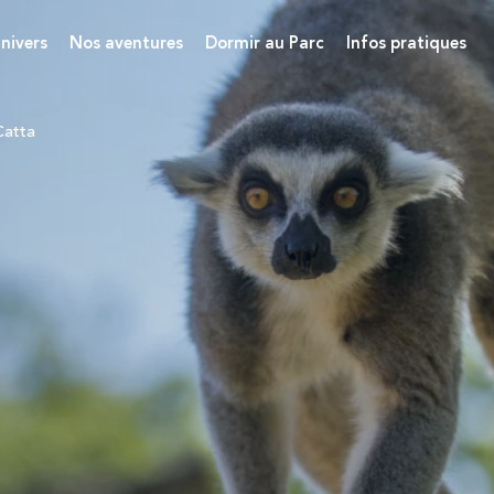
nivers
Nos aventures
Dormir au Parc
Infos pratiques
Catta