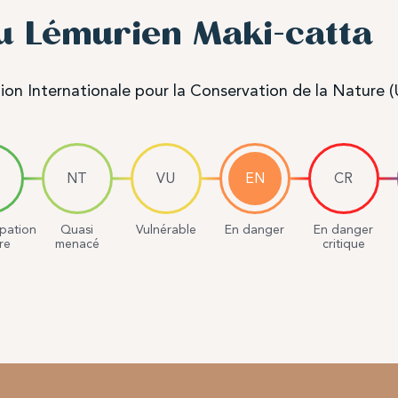
du Lémurien Maki-catta
ion Internationale pour la Conservation de la Nature 
NT
VU
EN
CR
pation
Quasi
Vulnérable
En danger
En danger
re
menacé
critique