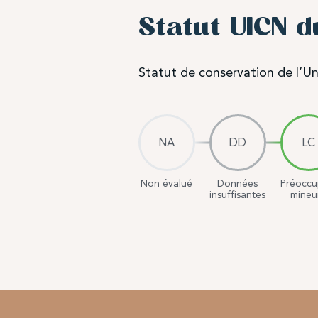
Statut UICN 
Statut de conservation de l’Un
NA
DD
LC
Non évalué
Données
Préoccu
insuffisantes
mineu