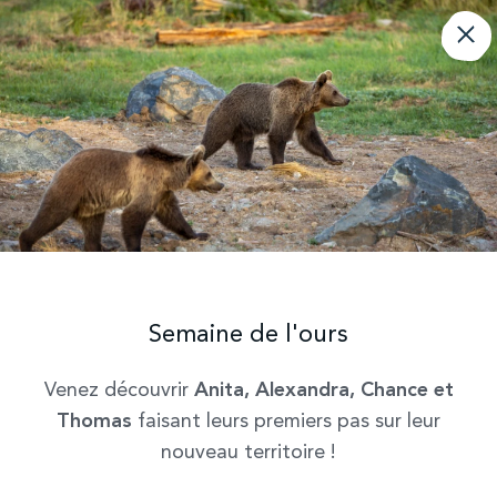
Sainte-Croix fête
l’hiver
Si vous souhaitez découvrir le Parc à cette
période, nous proposons des séjours hivernaux,
expériences insolites et une ouverture
Semaine de l'ours
exceptionnelle pendant les vacances d’hiver.
Venez découvrir
Anita, Alexandra, Chance et
Thomas
faisant leurs premiers pas sur leur
nouveau territoire !