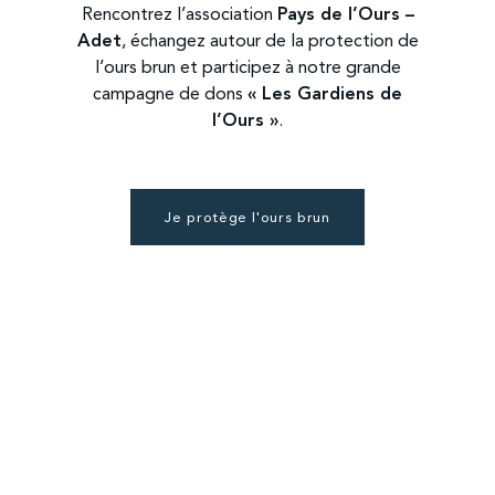
Rencontrez l’association
Pays de l’Ours –
Adet
, échangez autour de la protection de
l’ours brun et participez à notre grande
campagne de dons
« Les Gardiens de
l’Ours »
.
Je protège l'ours brun
Les séjours hivernaux
du 24 novembre 2023 au 28 mars 2024
À Sainte-Croix, les séjours hivernaux ont quelque chose
de magique. Hors du temps, vous êtes dans une bulle
de nature, au cœur des grands espaces et en face à
face avec la faune sauvage.