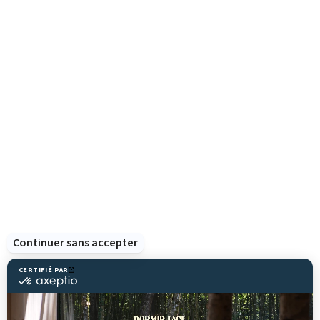
Parc Animalier de Sainte-Croix
57810 Rhodes - France
Groupes et séminaires
Ressources
Sainte-Croix
Contactez-nous